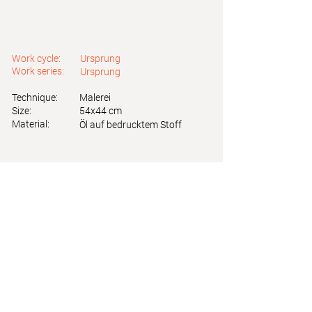
Work cycle:
Ursprung
Work series:
Ursprung
Technique:
Malerei
Size:
54x44 cm
Material:
Öl auf bedrucktem Stoff
Astrid Friedl
Info.astridfriedl@gmail.com
Privacy Policy
-
Legal Notice
Web design by Brainfood Design