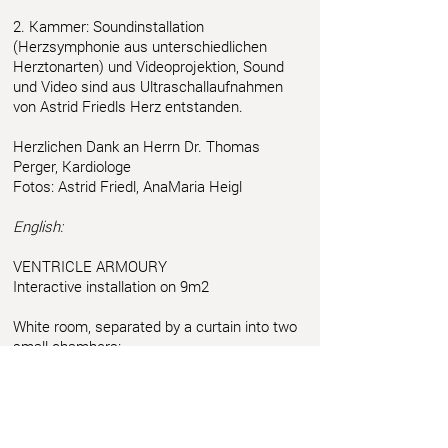
2. Kammer: Soundinstallation
(Herzsymphonie aus unterschiedlichen
Herztonarten) und Videoprojektion, Sound
und Video sind aus Ultraschallaufnahmen
von Astrid Friedls Herz entstanden.
Herzlichen Dank an Herrn Dr. Thomas
Perger, Kardiologe
Fotos: Astrid Friedl, AnaMaria Heigl
English:
VENTRICLE ARMOURY
Interactive installation on 9m2
White room, separated by a curtain into two
small chambers:
1st chamber: visitors can explore the walls
(different material) and the corners.
2nd chamber: Sound and video installation
made of scans of Astrid Friedl’s heart.