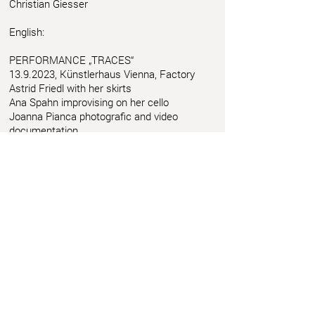
Christian Giesser
English:
PERFORMANCE „TRACES“
13.9.2023
, Künstlerhaus Vienna, Factory
Astrid Friedl with her skirts
Ana Spahn improvising on her cello
Joanna Pianca photografic and video
documentation
Artist talk with Mela Diamant
This project is supported by BILDRECHT
www.bildrecht.at
Photo Copyright: ww.christiangiesser.com
Christian Giesser
Astrid Friedl
Info.astridfriedl@gmail.com