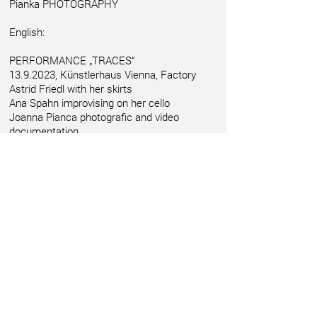
Pianka PHOTOGRAPHY
English:
PERFORMANCE „TRACES“
13.9.2023
, Künstlerhaus Vienna, Factory
Astrid Friedl with her skirts
Ana Spahn improvising on her cello
Joanna Pianca photografic and video
documentation
Artist talk with Mela Diamant
This project is supported by BILDRECHT
www.bildrecht.at
Photo Copyright:
www.300dpi.at
Joanna
Pianka PHOTOGRAPHY
Astrid Friedl
Info.astridfriedl@gmail.com