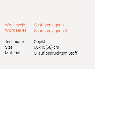
Work cycle:
Schürzenjägerin
Work series:
Schürzenjägerin II
Technique:
Objekt
Size:
60x43(68) cm
Material:
Öl auf bedrucktem Stoff
Astrid Friedl
Info.astridfriedl@gmail.com
Privacy Policy
-
Legal Notice
Web design by Brainfood Design