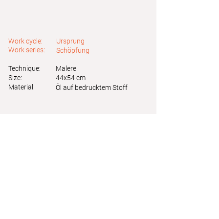
Work cycle:
Ursprung
Work series:
Schöpfung
Technique:
Malerei
Size:
44x54 cm
Material:
Öl auf bedrucktem Stoff
Astrid Friedl
Info.astridfriedl@gmail.com
Privacy Policy
-
Legal Notice
Web design by Brainfood Design