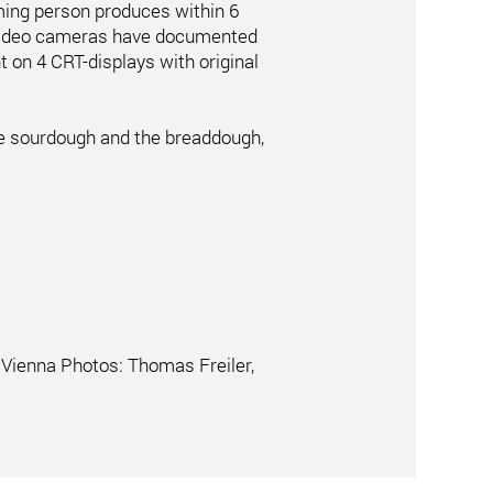
ming person produces within 6
4 video cameras have documented
t on 4 CRT-displays with original
he sourdough and the breaddough,
Vienna Photos: Thomas Freiler,