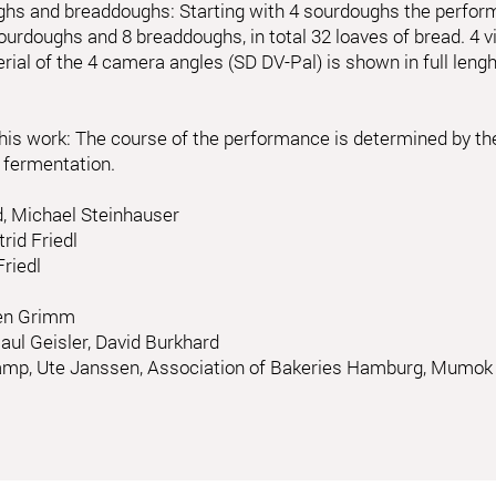
ghs and breaddoughs: Starting with 4 sourdoughs the perfor
sourdoughs and 8 breaddoughs, in total 32 loaves of bread. 
ial of the 4 camera angles (SD DV-Pal) is shown in full lengh
this work: The course of the performance is determined by t
r fermentation.
, Michael Steinhauser
rid Friedl
riedl
ren Grimm
Paul Geisler, David Burkhard
amp, Ute Janssen, Association of Bakeries Hamburg, Mumok 