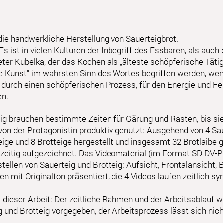
die handwerkliche Herstellung von Sauerteigbrot.
r: Es ist in vielen Kulturen der Inbegriff des Essbaren, als auc
eter Kubelka, der das Kochen als „älteste schöpferische Tätig
de Kunst“ im wahrsten Sinn des Wortes begriffen werden, wenn
urch einen schöpferischen Prozess, für den Energie und Fert
en.
eig brauchen bestimmte Zeiten für Gärung und Rasten, bis si
von der Protagonistin produktiv genutzt: Ausgehend von 4 Sa
ige und 8 Brotteige hergestellt und insgesamt 32 Brotlaibe 
zeitig aufgezeichnet. Das Videomaterial (im Format SD DV-P
tellen von Sauerteig und Brotteig: Aufsicht, Frontalansicht, B
n mit Originalton präsentiert, die 4 Videos laufen zeitlich sy
t dieser Arbeit: Der zeitliche Rahmen und der Arbeitsablauf 
und Brotteig vorgegeben, der Arbeitsprozess lässt sich nich