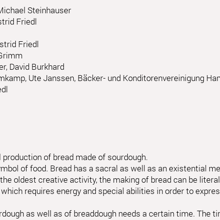
Michael Steinhauser
trid Friedl
trid Friedl
 Grimm
ler, David Burkhard
mkamp, Ute Janssen, Bäcker- und Konditorenvereinigung H
edl
l production of bread made of sourdough.
symbol of food. Bread has a sacral as well as an existential m
he oldest creative activity, the making of bread can be literall
 which requires energy and special abilities in order to expres
dough as well as of breaddough needs a certain time. The ti